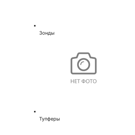
Зонды
Тупферы