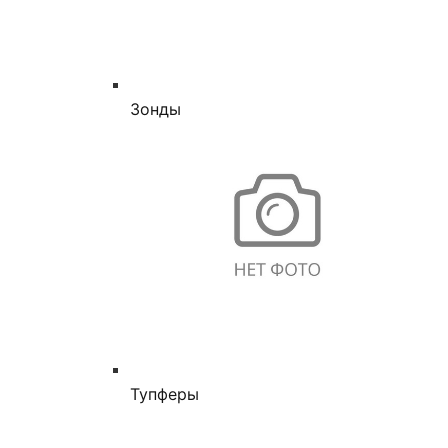
Зонды
Тупферы