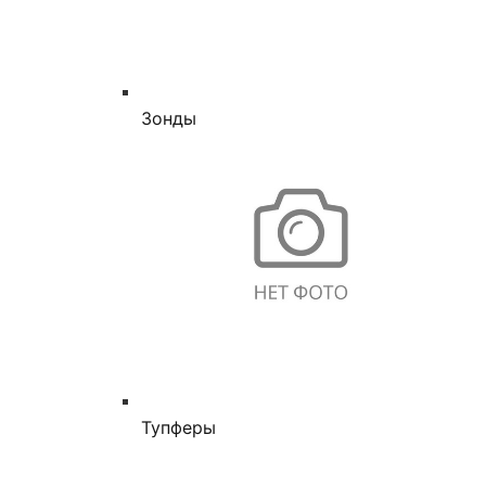
Зонды
Тупферы