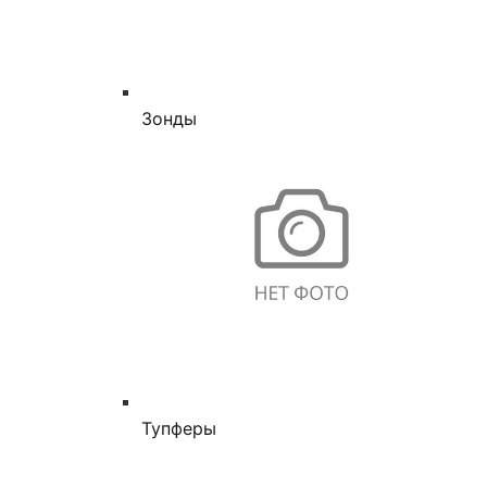
Зонды
Тупферы