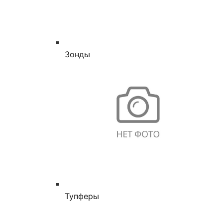
Зонды
Тупферы