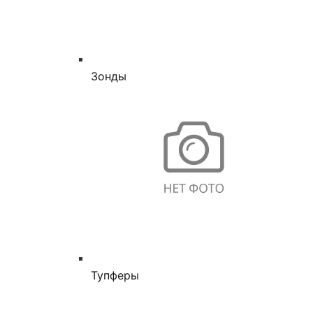
Зонды
Тупферы