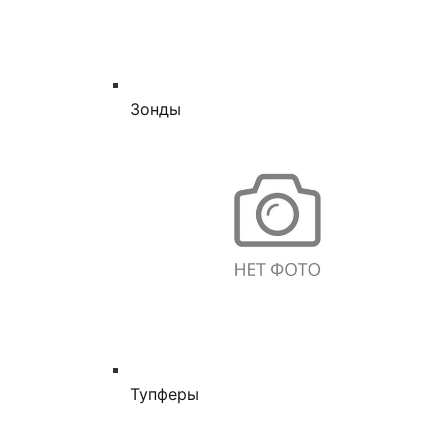
Зонды
Тупферы