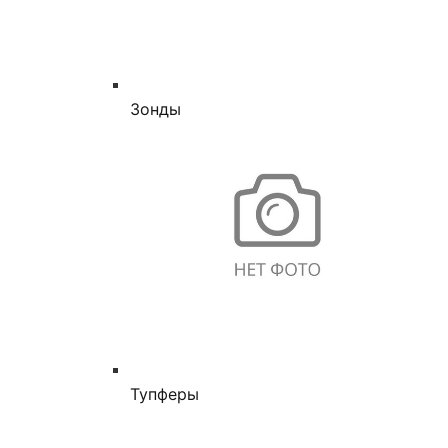
Зонды
Тупферы