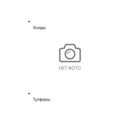
Зонды
Тупферы