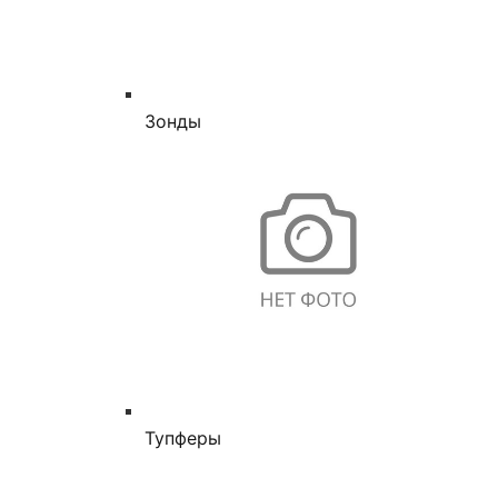
Зонды
Тупферы