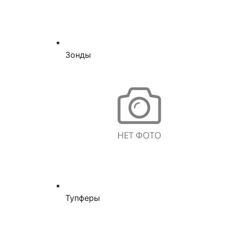
Зонды
Тупферы