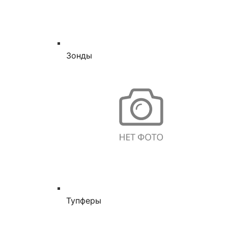
Зонды
Тупферы