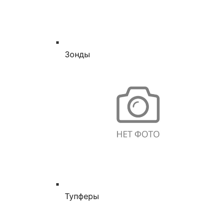
Зонды
Тупферы