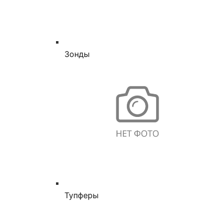
Зонды
Тупферы