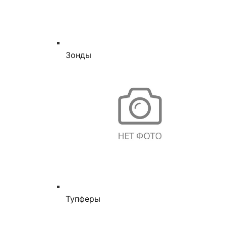
Зонды
Тупферы