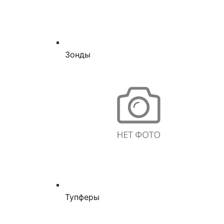
Зонды
Тупферы