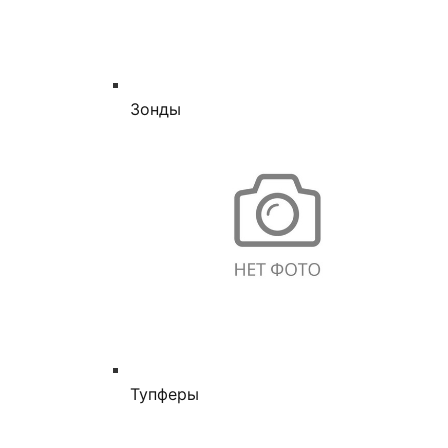
Зонды
Тупферы