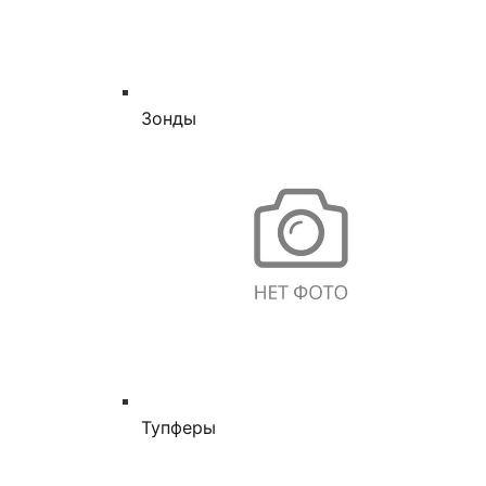
Зонды
Тупферы