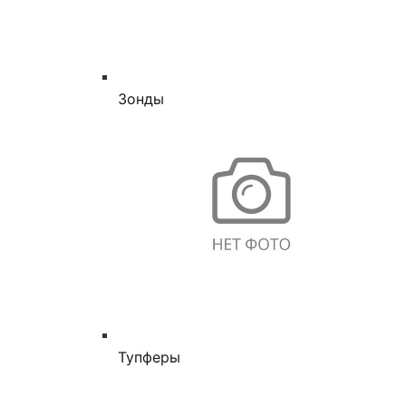
Зонды
Тупферы