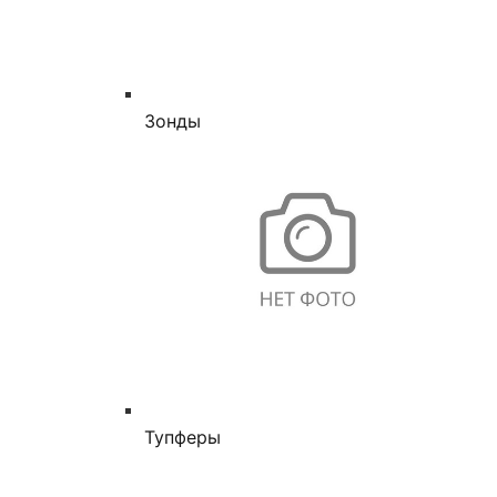
Зонды
Тупферы