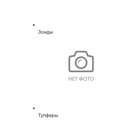
Зонды
Тупферы