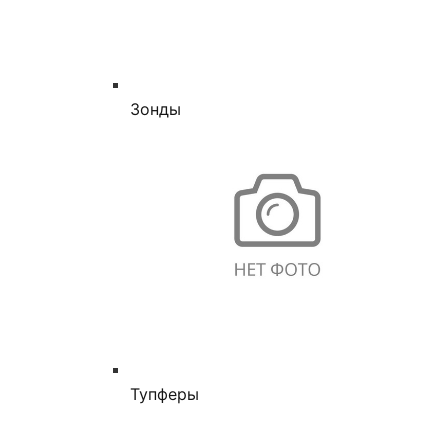
Зонды
Тупферы