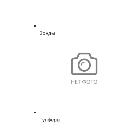
Зонды
Тупферы