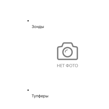
Зонды
Тупферы