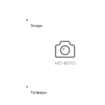
Зонды
Тупферы