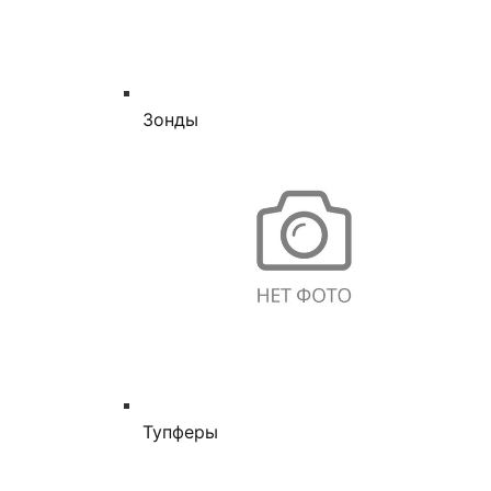
Зонды
Тупферы