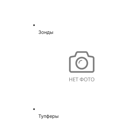
Зонды
Тупферы