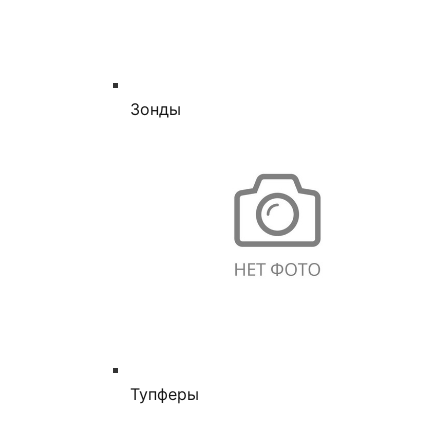
Зонды
Тупферы