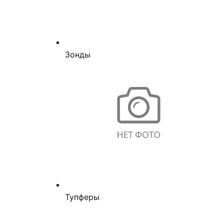
Зонды
Тупферы