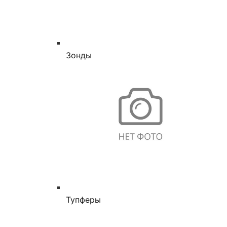
Зонды
Тупферы