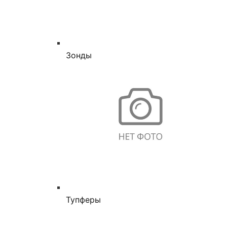
Зонды
Тупферы