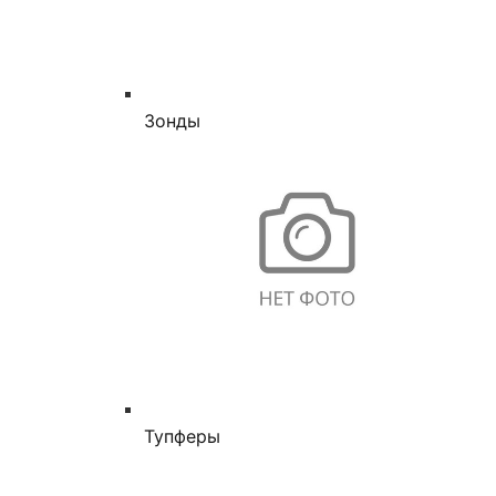
Зонды
Тупферы