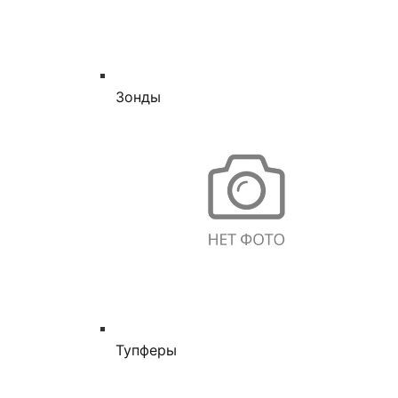
Зонды
Тупферы