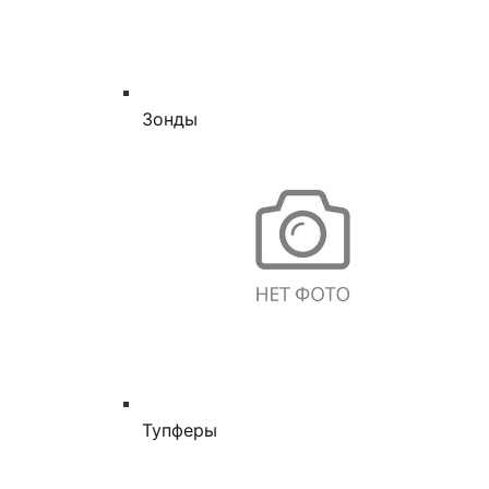
Зонды
Тупферы