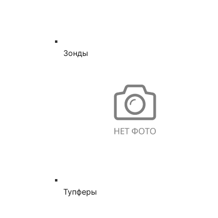
Зонды
Тупферы