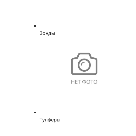
Зонды
Тупферы