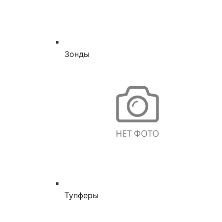
Зонды
Тупферы