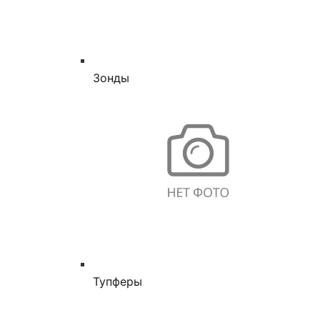
Зонды
Тупферы