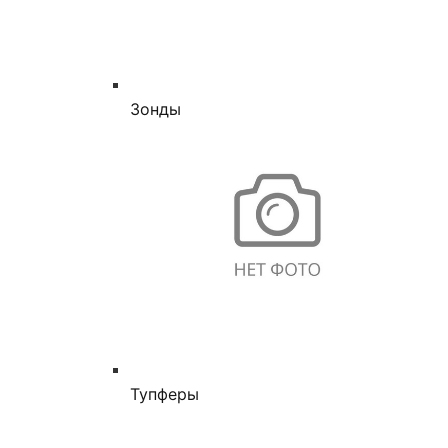
Зонды
Тупферы