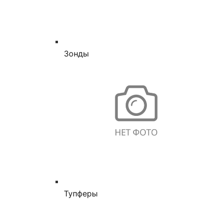
Зонды
Тупферы