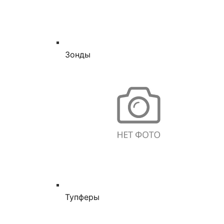
Зонды
Тупферы