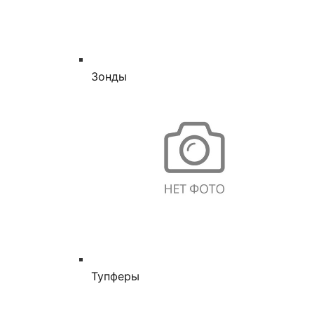
Зонды
Тупферы