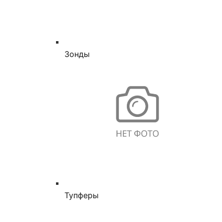
Зонды
Тупферы