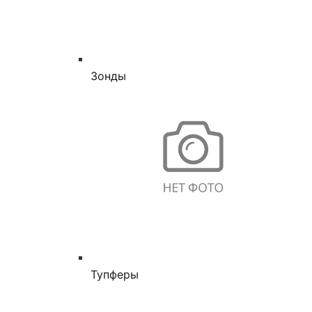
Зонды
Тупферы