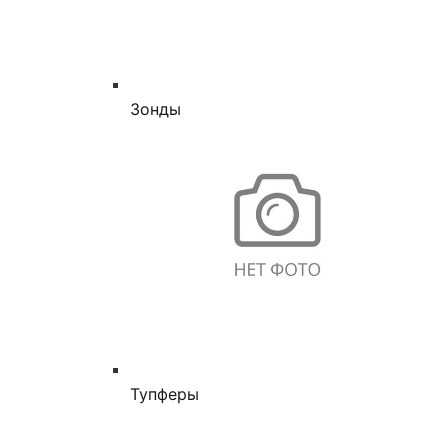
Зонды
Тупферы