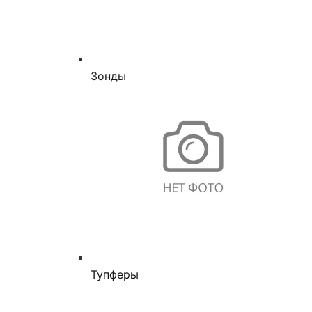
Зонды
Тупферы