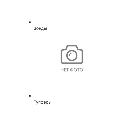
Зонды
Тупферы