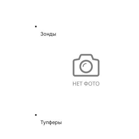
Зонды
Тупферы