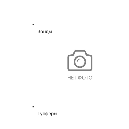
Зонды
Тупферы