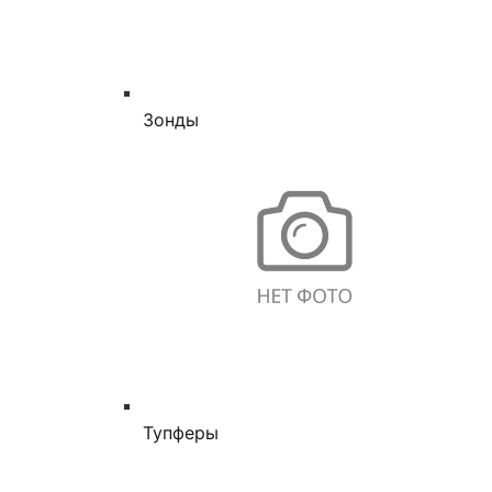
Зонды
Тупферы